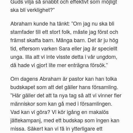
Guds vilja så snabbt och ef­fektivt som möjligt
ska bli verklighet?”
Abraham kunde ha tänkt: ”Om jag nu ska bli
stamfader till ett stort folk, måste jag först och
främst skaffa barn. Många barn. Det är ju hög
tid, eftersom varken Sara eller jag är spe­ciellt
unga. Illa att vi inte visste detta i vår ungdom,
då hade vi gjort lite mer en­trägna försök.”
Om dagens Abraham är pastor kan han tolka
budskapet som att det gäller hans församling.
”Här gäller det att ta nya tag så att vi vinner fler
människor som kan gå med i församlingen.
Vad kan vi göra? Vi kör igång en makalös
jättekampanj, med ett budskap som ingen kan
missa. Säkert kan vi få in ytterli­gare ett