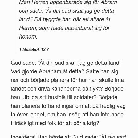
Men Herren uppenbarade sig för Abram
och sade: ”Åt din säd skall jag ge detta
land.” Då byggde han där ett altare åt
Herren, som hade uppenbarat sig för
honom.
1 Mosebok 12:7
Gud sade: ”Åt din säd skall jag ge detta land.”
Vad gjorde Abra­ham åt detta? Satte han sig
ner och började planera för hur han skulle inta
landet och driva kananéerna på flykt? Började
han ut­bilda sitt husfolk till soldater? Började
han pla­nera förhandlingar om att på fredlig väg
ta över landet, om han insåg att han inte hade
tillräckligt med folk för att börja krig?
Ingetdera! Han hörde att Gud sade: ”Åt
din säd