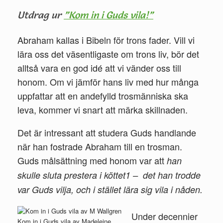
Utdrag ur
”Kom in i Guds vila!”
Abraham kallas i Bibeln för trons fader. Vill vi
lära oss det vä­sentligaste om trons liv, bör det
alltså vara en god idé att vi vänder oss till
honom. Om vi jämför hans liv med hur många
uppfattar att en andefylld trosmänniska ska
leva, kommer vi snart att märka skillnaden.
Det är intressant att studera Guds handlande
när han fos­trade Abraham till en trosman.
Guds målsättning med honom var att
han
skulle sluta prestera i köttet
1 –
det han trodde
var Guds vilja, och i stället lära sig vila i nåden.
Under decennier
Kom in i Guds vila av Madeleine