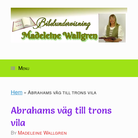
Skip
to
content
Menu
Hem
»
Abrahams väg till trons vila
Abrahams väg till trons
vila
by
Madeleine Wallgren