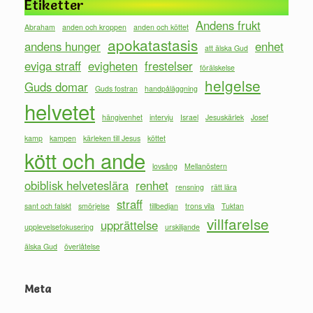
Etiketter
Andens frukt
Abraham
anden och kroppen
anden och köttet
apokatastasis
andens hunger
enhet
att älska Gud
eviga straff
evigheten
frestelser
förälskelse
helgelse
Guds domar
Guds fostran
handpåläggning
helvetet
hängivenhet
intervju
Israel
Jesuskärlek
Josef
kamp
kampen
kärleken till Jesus
köttet
kött och ande
lovsång
Mellanöstern
obiblisk helveteslära
renhet
rensning
rätt lära
straff
sant och falskt
smörjelse
tillbedjan
trons vila
Tuktan
villfarelse
upprättelse
upplevelsefokusering
urskiljande
älska Gud
överlåtelse
Meta