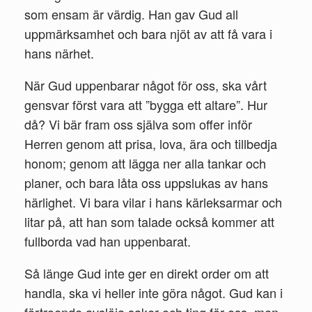
som ensam är vär­dig. Han gav Gud all
uppmärksamhet och bara njöt av att få vara i
hans närhet.
När Gud uppenbarar något för oss, ska vårt
gensvar först vara att ”bygga ett altare”. Hur
då? Vi bär fram oss själva som offer inför
Herren genom att prisa, lova, ära och tillbedja
honom; genom att lägga ner alla tankar och
planer, och bara låta oss uppslukas av hans
härlighet. Vi bara vilar i hans kär­leksarmar och
litar på, att han som talade också kommer att
fullborda vad han uppenbarat.
Så länge Gud inte ger en direkt order om att
handla, ska vi heller inte göra något. Gud kan i
förtroende avslöja saker och ting för oss, men