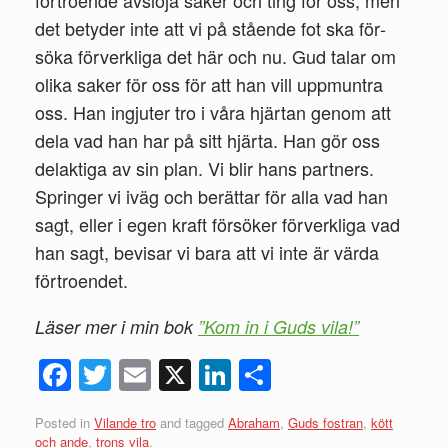
det betyder inte att vi på stående fot ska för­
söka förverk­liga det här och nu. Gud talar om
olika saker för oss för att han vill uppmuntra
oss. Han ingjuter tro i våra hjärtan genom att
dela vad han har på sitt hjärta. Han gör oss
delaktiga av sin plan. Vi blir hans partners.
Springer vi iväg och berättar för alla vad han
sagt, eller i egen kraft försöker förverkliga vad
han sagt, bevisar vi bara att vi inte är värda
förtroendet.
Läser mer i min bok
”Kom in i Guds vila!”
Fac
Twi
Ema
X
Link
Del
ebo
tte
il
edIn
a
Posted in
Vilande tro
and tagged
Abraham
,
Guds fostran
,
kött
ok
r
och ande
,
trons vila
.