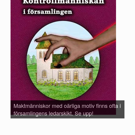
Maktmänniskor med oärliga motiv finns ofta i
Väg
församlingens ledarskikt. Se upp!
och