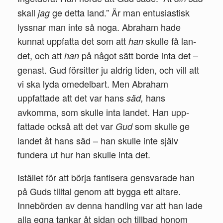
skall
ge detta land.” Är man entusiastisk
jag
lyssnar man inte så noga. Abraham hade
kunnat uppfatta det som att
skulle få lan­
han
det, och att
på något sätt borde inta det –
han
genast. Gud för­sitter ju aldrig tiden, och vill att
vi ska lyda omedelbart. Men Abraham
uppfattade att det var hans
hans
säd,
avkomma, som skulle inta landet. Han upp­
fattade också att det var
som skulle ge
Gud
landet åt hans säd – han skulle inte själv
fundera ut hur han skulle inta det.
Istället för att börja fantisera gensvarade han
på Guds tilltal ge­nom att bygga ett altare.
Innebörden av denna handling var att han lade
alla egna tankar åt sidan och tillbad honom