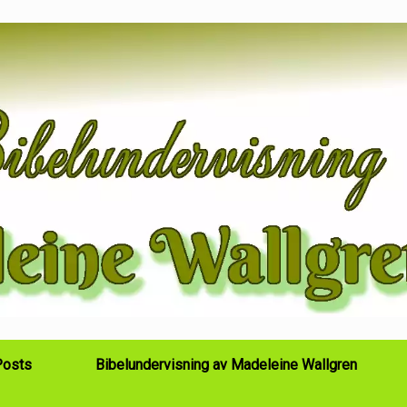
Posts
Bibelundervisning av Madeleine Wallgren