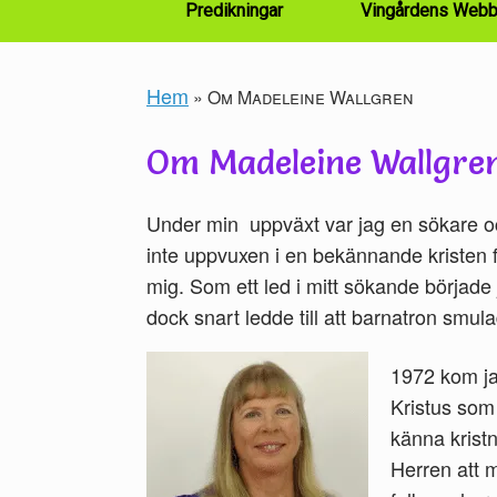
Predikningar
Vingårdens Webb
Hem
»
Om Madeleine Wallgren
Om Madeleine Wallgre
Under min uppväxt var jag en sökare o
inte uppvuxen i en bekännande kristen 
mig. Som ett led i mitt sökande började 
dock snart ledde till att barnatron smul
1972 kom ja
Kristus som
känna krist
Herren att m