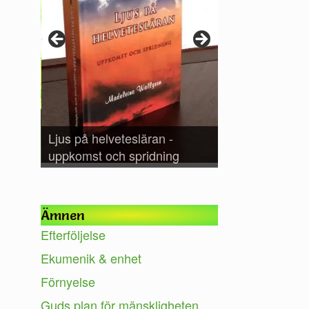
r
Ljus på helvetesläran -
er.
uppkomst och spridning
Ämnen
Efterföljelse
Ekumenik & enhet
Förnyelse
Guds plan för mänskligheten