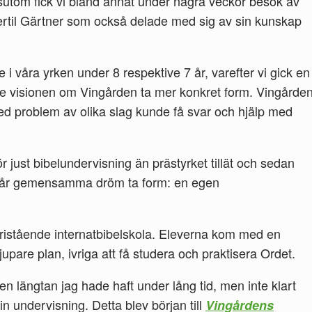
ssutom fick vi bland annat under några veckor besök av
ertil Gärtner som också delade med sig av sin kunskap
 i våra yrken under 8 respektive 7 år, varefter vi gick en
ade visionen om Vingården ta mer konkret form. Vingårde
med problem av olika slag kunde få svar och hjälp med
r just bibelundervisning än prästyrket tillät och sedan
n vår gemensamma dröm ta form: en egen
fristående internatbibelskola. Eleverna kom med en
jupare plan, ivriga att få studera och praktisera Ordet.
 längtan jag hade haft under lång tid, men inte klart
min undervisning. Detta blev början till
Vingårdens