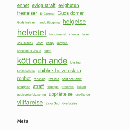
enhet
eviga straff
evigheten
frestelser
Guds domar
förälskelse
helgelse
Guds fostran
handpåläggning
helvetet
hängivenhet
intervju
Israel
Jesuskärlek
Josef
kamp
kampen
kärleken till Jesus
köttet
kött och ande
lovsång
obiblisk helveteslära
Mellanöstern
renhet
rensning
rätt lära
sant och falskt
straff
smörjelse
tillbedjan
trons vila
Tuktan
upprättelse
upplevelsefokusering
urskiljande
villfarelse
älska Gud
överlåtelse
Meta