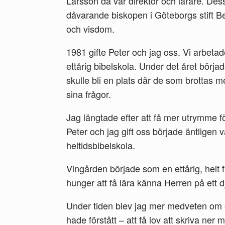
Larsson då var direktor och lärare. De
dåvarande biskopen i Göteborgs stift B
och visdom.
1981 gifte Peter och jag oss. Vi arbetade
ettårig bibelskola. Under det året börj
skulle bli en plats där de som brottas 
sina frågor.
Jag längtade efter att få mer utrymme fö
Peter och jag gift oss började äntlige
heltidsbibelskola.
Vingården började som en ettårig, helt 
hunger att få lära känna Herren på ett d
Under tiden blev jag mer medveten om en
hade förstått – att få lov att skriva ner 