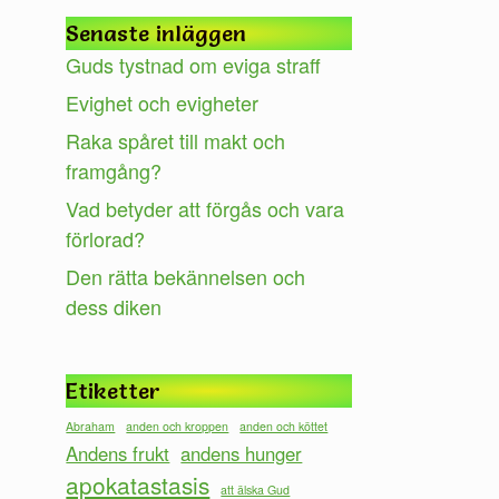
Senaste inläggen
Guds tystnad om eviga straff
Evighet och evigheter
Raka spåret till makt och
framgång?
Vad betyder att förgås och vara
förlorad?
Den rätta bekännelsen och
dess diken
Etiketter
Abraham
anden och kroppen
anden och köttet
Andens frukt
andens hunger
apokatastasis
att älska Gud