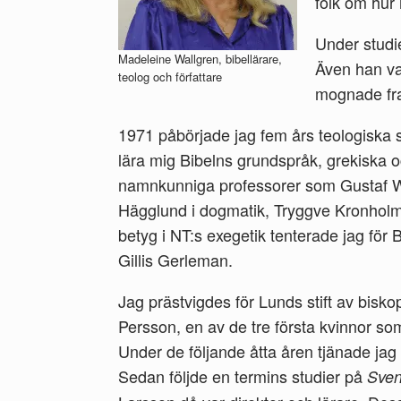
folk om hur 
Under studie
Madeleine Wallgren, bibellärare,
Även han va
teolog och författare
mognade fr
1971 påbörjade jag fem års teologiska st
lära mig Bibelns grundspråk, grekiska 
namnkunniga professorer som Gustaf W
Hägglund i dogmatik, Tryggve Kronholm i
betyg i NT:s exegetik tenterade jag för 
Gillis Gerleman.
Jag prästvigdes för Lunds stift av bisko
Persson, en av de tre första kvinnor som
Under de följande åtta åren tjänade jag 
Sedan följde en termins studier på
Sven