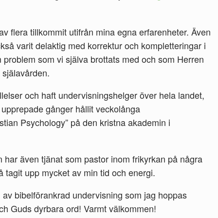
v flera tillkommit utifrån mina egna erfarenheter. Även
kså varit delaktig med korrektur och kompletteringar i
m problem som vi själva brottats med och som Herren
i själavården.
llelser och haft undervisningshelger över hela landet,
 upprepade gånger hållit veckolånga
stian Psychology” på den kristna akademin i
 har även tjänat som pastor inom frikyrkan på några
så tagit upp mycket av min tid och energi.
g av bibelförankrad undervisning som jag hoppas
 och Guds dyrbara ord! Varmt välkommen!