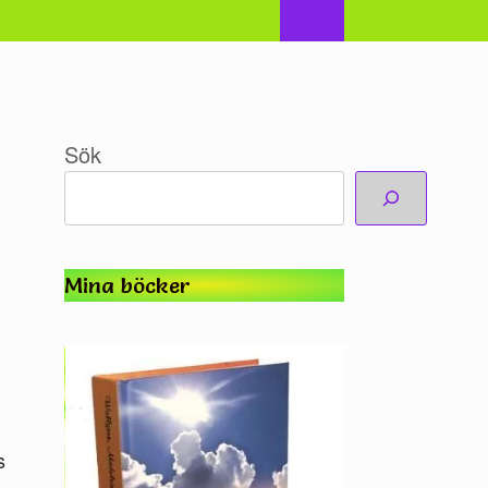
Sök
Mina böcker
s