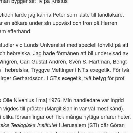
man bygger sitt liv på Kristus
tiden lärde jag känna Peter som läste till tandläkare.
r en sökare under sin uppväxt och tron på Herren
am efterhand.
udier vid Lunds Universitet med speciell tonvikt på att
Hur du förbereder dig fö
och hebreiska. Jag hade förmånen att bli undervisad av
äktenskapet, finner den
ingren, Carl-Gustaf Andrén, Sven S. Hartman, Bengt
rätte/rätta och mycket m
 hebreiska, Tryggve Mettinger i NT:s exegetik. För två
Birger Gerhardsson. I GT:s exegetik, två betyg för prof
p Olle Nivenius i maj 1976. Min handledare var Ingrid
 vigdes till präster (Margit Sahlin var väl mest känd).
i olika församlingar och fick många nyttiga erfarenheter.
i Jerusalem (STI) där Göran
ska Teologiska Institutet