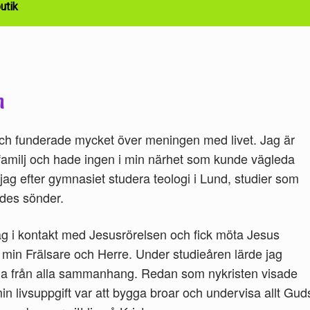
utik
n
ch funderade mycket över meningen med livet. Jag är
familj och hade ingen i min närhet som kunde vägleda
jag efter gymnasiet studera teologi i Lund, studier som
ades sönder.
g i kontakt med Jesusrörelsen och fick möta Jesus
 min Frälsare och Herre. Under studieåren lärde jag
na från alla sammanhang. Redan som nykristen visade
in livsuppgift var att bygga broar och undervisa allt Gud