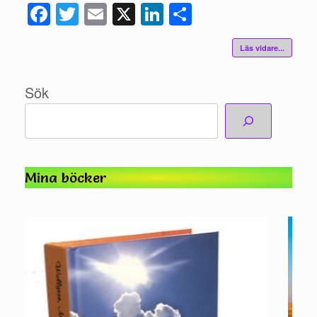
Fac
Twi
Ema
X
Link
Del
ebo
tte
il
edIn
a
Läs vidare...
ok
r
Sök
Mina böcker