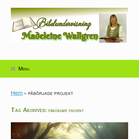
Skip
to
content
Menu
Hem
»
påbörjade projekt
Tag Archives:
påbörjade projekt