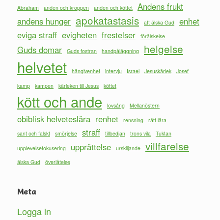
Andens frukt
Abraham
anden och kroppen
anden och köttet
apokatastasis
andens hunger
enhet
att älska Gud
eviga straff
evigheten
frestelser
förälskelse
helgelse
Guds domar
Guds fostran
handpåläggning
helvetet
hängivenhet
intervju
Israel
Jesuskärlek
Josef
kamp
kampen
kärleken till Jesus
köttet
kött och ande
lovsång
Mellanöstern
obiblisk helveteslära
renhet
rensning
rätt lära
straff
sant och falskt
smörjelse
tillbedjan
trons vila
Tuktan
villfarelse
upprättelse
upplevelsefokusering
urskiljande
älska Gud
överlåtelse
Meta
Logga in