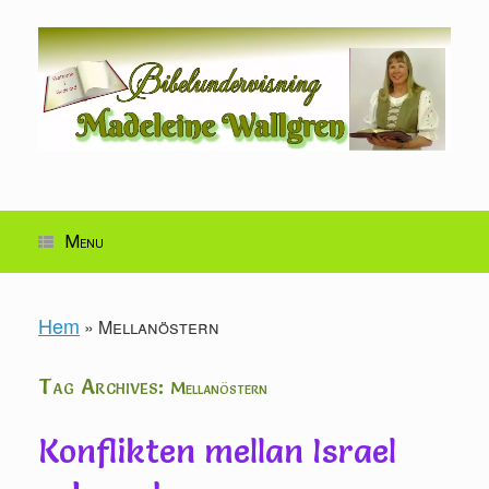
Skip
to
content
Menu
Hem
»
Mellanöstern
Tag Archives:
Mellanöstern
Konflikten mellan Israel