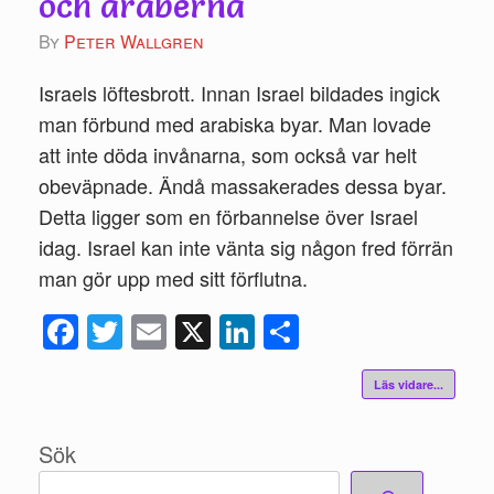
och araberna
by
Peter Wallgren
Israels löftesbrott. Innan Israel bildades ingick
man förbund med arabiska byar. Man lovade
att inte döda invånarna, som också var helt
obeväpnade. Ändå massakerades dessa byar.
Detta ligger som en förbannelse över Israel
idag. Israel kan inte vänta sig någon fred förrän
man gör upp med sitt förflutna.
Fac
Twi
Ema
X
Link
Del
ebo
tte
il
edIn
a
Läs vidare...
ok
r
Sök