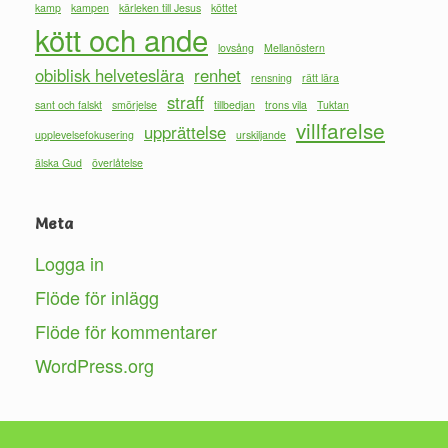
kamp
kampen
kärleken till Jesus
köttet
kött och ande
lovsång
Mellanöstern
obiblisk helveteslära
renhet
rensning
rätt lära
straff
sant och falskt
smörjelse
tillbedjan
trons vila
Tuktan
villfarelse
upprättelse
upplevelsefokusering
urskiljande
älska Gud
överlåtelse
Meta
Logga in
Flöde för inlägg
Flöde för kommentarer
WordPress.org