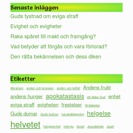
Senaste inläggen
Guds tystnad om eviga straff
Evighet och evigheter
Raka spåret till makt och framgång?
Vad betyder att förgås och vara förlorad?
Den rätta bekännelsen och dess diken
Etiketter
Andens frukt
Abraham
anden och kroppen
anden och köttet
apokatastasis
andens hunger
enhet
att älska Gud
eviga straff
evigheten
frestelser
förälskelse
helgelse
Guds domar
Guds fostran
handpåläggning
helvetet
hängivenhet
intervju
Israel
Jesuskärlek
Josef