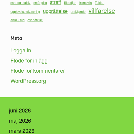
straff
sant och falskt
smörjelse
tillbedjan
trons vila
Tuktan
villfarelse
upprättelse
upplevelsefokusering
urskiljande
älska Gud
överlåtelse
Meta
Logga in
Flöde för inlägg
Flöde för kommentarer
WordPress.org
juni 2026
maj 2026
mars 2026