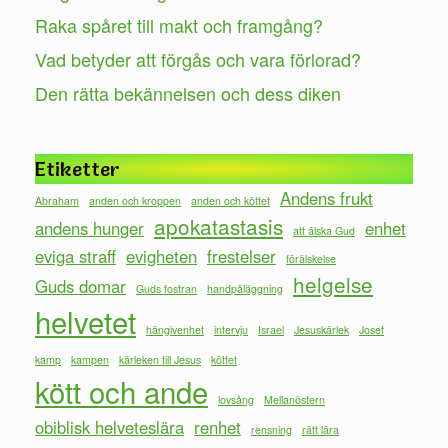
Raka spåret till makt och framgång?
Vad betyder att förgås och vara förlorad?
Den rätta bekännelsen och dess diken
Etiketter
Andens frukt
Abraham
anden och kroppen
anden och köttet
apokatastasis
andens hunger
enhet
att älska Gud
eviga straff
evigheten
frestelser
förälskelse
helgelse
Guds domar
Guds fostran
handpåläggning
helvetet
hängivenhet
intervju
Israel
Jesuskärlek
Josef
kamp
kampen
kärleken till Jesus
köttet
kött och ande
lovsång
Mellanöstern
obiblisk helveteslära
renhet
rensning
rätt lära