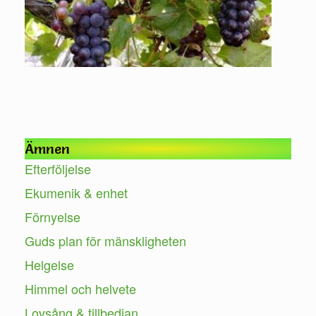
Mak
för
Ämnen
Efterföljelse
Ekumenik & enhet
Förnyelse
Guds plan för mänskligheten
Helgelse
Himmel och helvete
Lovsång & tillbedjan