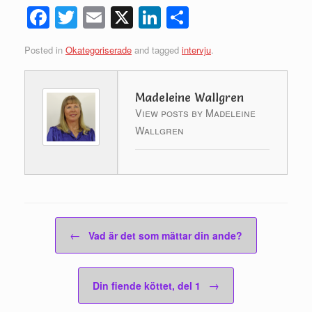
Fac
Twi
Ema
X
Link
Del
ebo
tte
il
edIn
a
Posted in
Okategoriserade
and tagged
intervju
.
ok
r
Madeleine Wallgren
View posts by Madeleine
Wallgren
Post navigation
←
Vad är det som mättar din ande?
→
Din fiende köttet, del 1