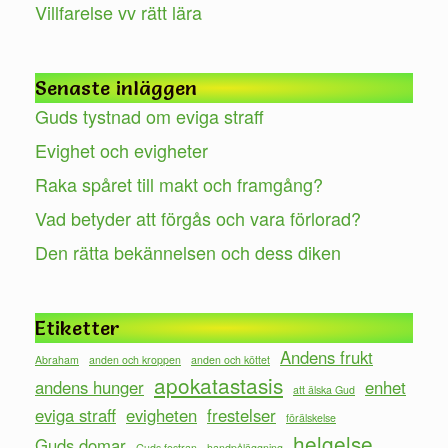
Villfarelse vv rätt lära
Senaste inläggen
Guds tystnad om eviga straff
Evighet och evigheter
Raka spåret till makt och framgång?
Vad betyder att förgås och vara förlorad?
Den rätta bekännelsen och dess diken
Etiketter
Andens frukt
Abraham
anden och kroppen
anden och köttet
apokatastasis
andens hunger
enhet
att älska Gud
eviga straff
evigheten
frestelser
förälskelse
helgelse
Guds domar
Guds fostran
handpåläggning