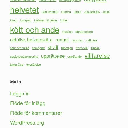
helvetet
hängivenhet
intervju
Israel
Jesuskärlek
Josef
kamp
kampen
kärleken till Jesus
köttet
kött och ande
lovsång
Mellanöstern
obiblisk helveteslära
renhet
rensning
rätt lära
straff
sant och falskt
smörjelse
tillbedjan
trons vila
Tuktan
villfarelse
upprättelse
upplevelsefokusering
urskiljande
älska Gud
överlåtelse
Meta
Logga in
Flöde för inlägg
Flöde för kommentarer
WordPress.org