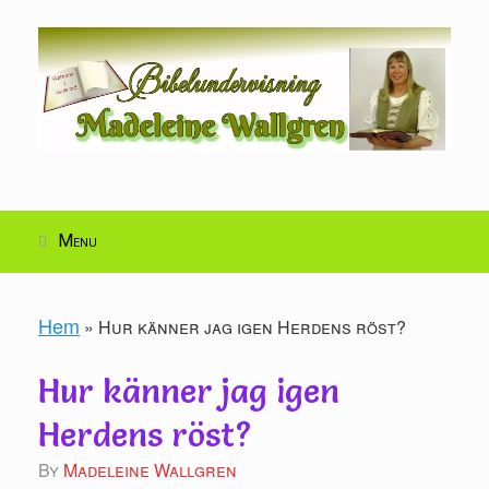
Skip
to
content
Menu
Hem
»
Hur känner jag igen Herdens röst?
Hur känner jag igen
Herdens röst?
by
Madeleine Wallgren