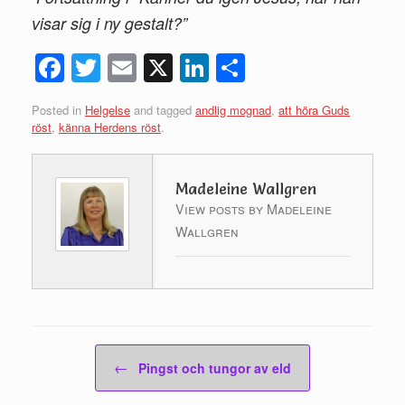
visar sig i ny gestalt?”
Fac
Twi
Ema
X
Link
Del
ebo
tte
il
edIn
a
Posted in
Helgelse
and tagged
andlig mognad
,
att höra Guds
ok
r
röst
,
känna Herdens röst
.
Madeleine Wallgren
View posts by Madeleine
Wallgren
Post navigation
←
Pingst och tungor av eld