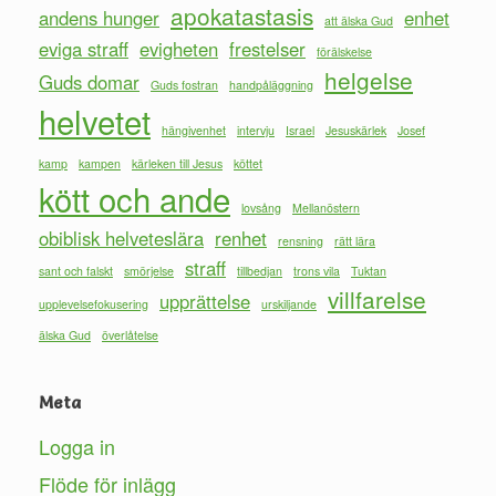
apokatastasis
andens hunger
enhet
att älska Gud
eviga straff
evigheten
frestelser
förälskelse
helgelse
Guds domar
Guds fostran
handpåläggning
helvetet
hängivenhet
intervju
Israel
Jesuskärlek
Josef
kamp
kampen
kärleken till Jesus
köttet
kött och ande
lovsång
Mellanöstern
obiblisk helveteslära
renhet
rensning
rätt lära
straff
sant och falskt
smörjelse
tillbedjan
trons vila
Tuktan
villfarelse
upprättelse
upplevelsefokusering
urskiljande
älska Gud
överlåtelse
Meta
Logga in
Flöde för inlägg