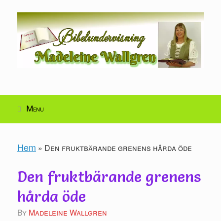
Skip
to
content
Menu
Hem
»
Den fruktbärande grenens hårda öde
Den fruktbärande grenens
hårda öde
by
Madeleine Wallgren