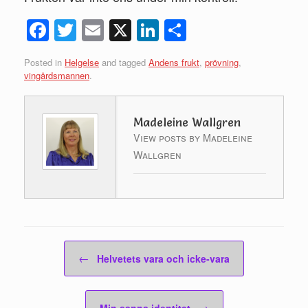
Fac
Twi
Ema
X
Link
Del
ebo
tte
il
edIn
a
Posted in
Helgelse
and tagged
Andens frukt
,
prövning
,
ok
r
vingårdsmannen
.
Madeleine Wallgren
View posts by Madeleine
Wallgren
Post navigation
←
Helvetets vara och icke-vara
→