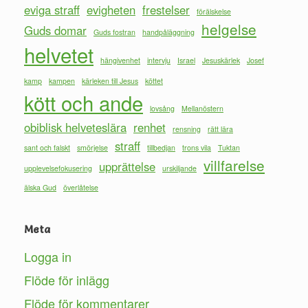
eviga straff
evigheten
frestelser
förälskelse
helgelse
Guds domar
Guds fostran
handpåläggning
helvetet
hängivenhet
intervju
Israel
Jesuskärlek
Josef
kamp
kampen
kärleken till Jesus
köttet
kött och ande
lovsång
Mellanöstern
obiblisk helveteslära
renhet
rensning
rätt lära
straff
sant och falskt
smörjelse
tillbedjan
trons vila
Tuktan
villfarelse
upprättelse
upplevelsefokusering
urskiljande
älska Gud
överlåtelse
Meta
Logga in
Flöde för inlägg
Flöde för kommentarer