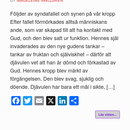
Följder av syndafallet och synen på vår kropp
Efter fallet förmörkades alltså människans
ande, som var skapad till att ha kontakt med
Gud, och den blev satt ur funktion. Hennes själ
invaderades av den nye gudens tankar –
tankar av fruktan och själviskhet – därför att
djävulen vet att han är dömd och förkastad av
Gud. Hennes kropp blev märkt av
förgängelsen. Den blev svag, sjuklig och
döende. Djävulen har bara ett mål i sikte, […]
Fac
Twi
Ema
X
Link
Del
ebo
tte
il
edIn
a
Läs vidare...
ok
r