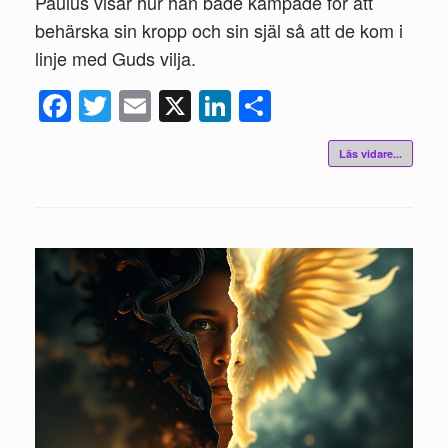
Paulus visar hur han både kämpade för att
behärska sin kropp och sin själ så att de kom i
linje med Guds vilja.
Fac
Twi
Ema
X
Link
Del
ebo
tte
il
edIn
a
Läs vidare...
ok
r