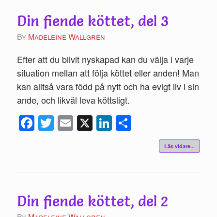
Din fiende köttet, del 3
by
Madeleine Wallgren
Efter att du blivit nyskapad kan du välja i varje
situation mellan att följa köttet eller anden! Man
kan alltså vara född på nytt och ha evigt liv i sin
ande, och likväl leva köttsligt.
Fac
Twi
Ema
X
Link
Del
ebo
tte
il
edIn
a
Läs vidare...
ok
r
Din fiende köttet, del 2
by
Madeleine Wallgren