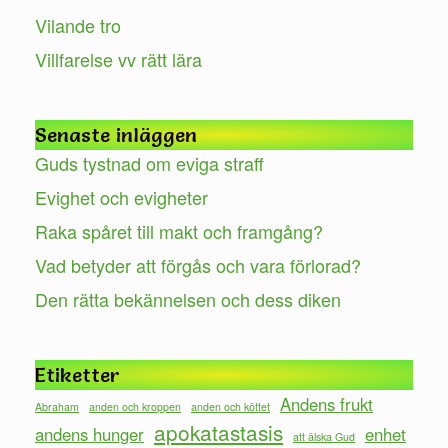
Vilande tro
Villfarelse vv rätt lära
Senaste inläggen
Guds tystnad om eviga straff
Evighet och evigheter
Raka spåret till makt och framgång?
Vad betyder att förgås och vara förlorad?
Den rätta bekännelsen och dess diken
Etiketter
Andens frukt
Abraham
anden och kroppen
anden och köttet
apokatastasis
andens hunger
enhet
att älska Gud