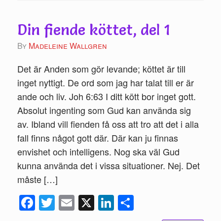
Din fiende köttet, del 1
by
Madeleine Wallgren
Det är Anden som gör levande; köttet är till
inget nyttigt. De ord som jag har talat till er är
ande och liv. Joh 6:63 I ditt kött bor inget gott.
Absolut ingenting som Gud kan använda sig
av. Ibland vill fienden få oss att tro att det i alla
fall finns något gott där. Där kan ju finnas
envishet och intel­ligens. Nog ska väl Gud
kunna använda det i vissa situa­tioner. Nej. Det
måste […]
Fac
Twi
Ema
X
Link
Del
ebo
tte
il
edIn
a