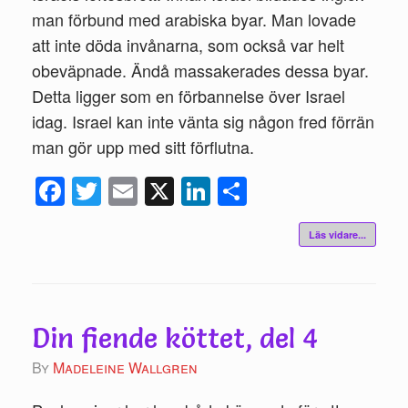
man förbund med arabiska byar. Man lovade
att inte döda invånarna, som också var helt
obeväpnade. Ändå massakerades dessa byar.
Detta ligger som en förbannelse över Israel
idag. Israel kan inte vänta sig någon fred förrän
man gör upp med sitt förflutna.
Fac
Twi
Ema
X
Link
Del
ebo
tte
il
edIn
a
Läs vidare...
ok
r
Din fiende köttet, del 4
by
Madeleine Wallgren