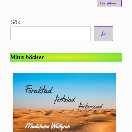
Läs vidare...
ok
r
Sök
Mina böcker