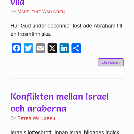
vila
by
Madeleine Wallgren
Hur Gud under decennier fostrade Abraham till
en trosmänniska.
Fac
Twi
Ema
X
Link
Del
ebo
tte
il
edIn
a
Läs vidare...
ok
r
Konflikten mellan Israel
och araberna
by
Peter Wallgren
Israels löftesbrott. Innan Israel bildades ingick