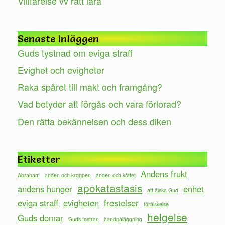
Villfarelse vv rätt lära
Senaste inläggen
Guds tystnad om eviga straff
Evighet och evigheter
Raka spåret till makt och framgång?
Vad betyder att förgås och vara förlorad?
Den rätta bekännelsen och dess diken
Etiketter
Andens frukt
Abraham
anden och kroppen
anden och köttet
apokatastasis
andens hunger
enhet
att älska Gud
eviga straff
evigheten
frestelser
förälskelse
helgelse
Guds domar
Guds fostran
handpåläggning