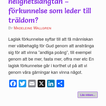
helighetslängtan –
förkunnelse som leder till
träldom?
by
Madeleine Wallgren
Lagisk förkunnelse syftar till att få människan
mer välbehaglig för Gud genom att anstränga
sig för att vinna ”andliga poäng”, till exempel
genom att be mer, fasta mer, offra mer etc En
lagisk förkunnelse går i korthet ut på att vi
genom våra gärningar kan vinna något.
Fac
Twi
Ema
X
Link
Del
ebo
tte
il
edIn
a
Läs vidare...
ok
r