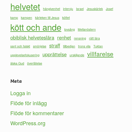
helvetet
hängivenhet
intervju
Israel
Jesuskärlek
Josef
kamp
kampen
kärleken till Jesus
köttet
kött och ande
lovsång
Mellanöstern
obiblisk helveteslära
renhet
rensning
rätt lära
straff
sant och falskt
smörjelse
tillbedjan
trons vila
Tuktan
villfarelse
upprättelse
upplevelsefokusering
urskiljande
älska Gud
överlåtelse
Meta
Logga in
Flöde för inlägg
Flöde för kommentarer
WordPress.org