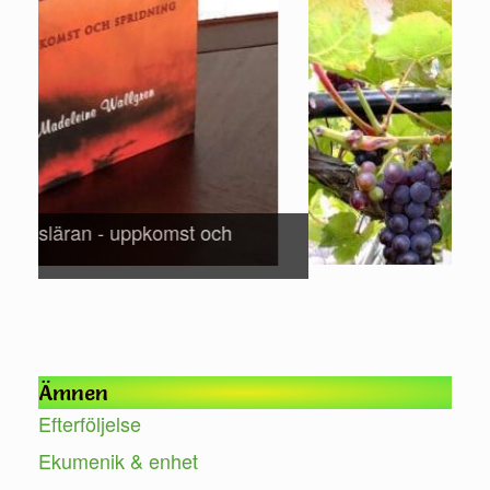
Mak
för
Ämnen
Efterföljelse
Ekumenik & enhet