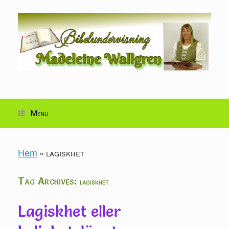
Skip
to
content
Menu
Hem
»
lagiskhet
Tag Archives:
lagiskhet
Lagiskhet eller