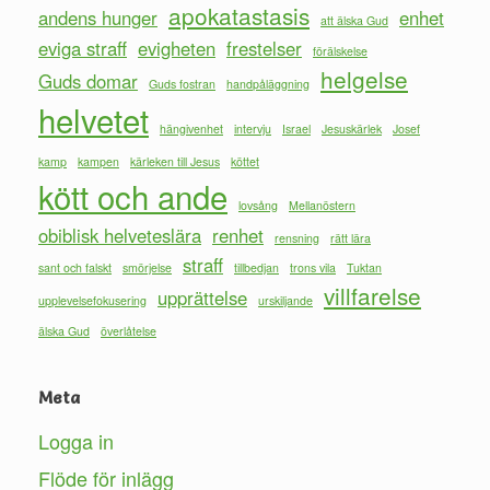
apokatastasis
andens hunger
enhet
att älska Gud
eviga straff
evigheten
frestelser
förälskelse
helgelse
Guds domar
Guds fostran
handpåläggning
helvetet
hängivenhet
intervju
Israel
Jesuskärlek
Josef
kamp
kampen
kärleken till Jesus
köttet
kött och ande
lovsång
Mellanöstern
obiblisk helveteslära
renhet
rensning
rätt lära
straff
sant och falskt
smörjelse
tillbedjan
trons vila
Tuktan
villfarelse
upprättelse
upplevelsefokusering
urskiljande
älska Gud
överlåtelse
Meta
Logga in
Flöde för inlägg