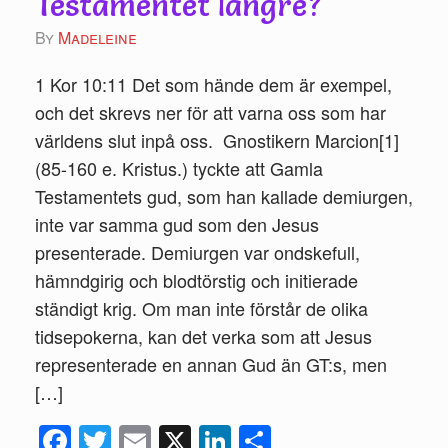
Testamentet längre?
by
Madeleine
1 Kor 10:11 Det som hände dem är exempel,
och det skrevs ner för att varna oss som har
världens slut inpå oss. Gnostikern Marcion[1]
(85-160 e. Kristus.) tyckte att Gamla
Testamentets gud, som han kallade demiurgen,
inte var samma gud som den Jesus
presenterade. Demiurgen var ondskefull,
hämndgirig och blodtörstig och initierade
ständigt krig. Om man inte förstår de olika
tidsepokerna, kan det verka som att Jesus
representerade en annan Gud än GT:s, men
[…]
Fac
Twi
Ema
X
Link
Del