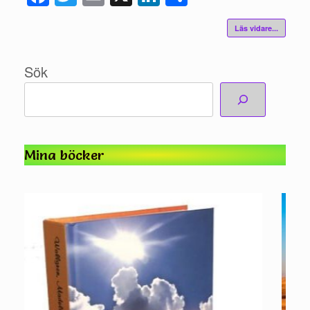
ebo
tte
il
edIn
a
Läs vidare...
ok
r
Sök
Mina böcker