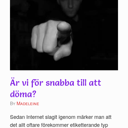
Är vi för snabba till att
döma?
by
Madeleine
Sedan Internet slagit igenom märker man att
det allt oftare förekommer etiketterande typ