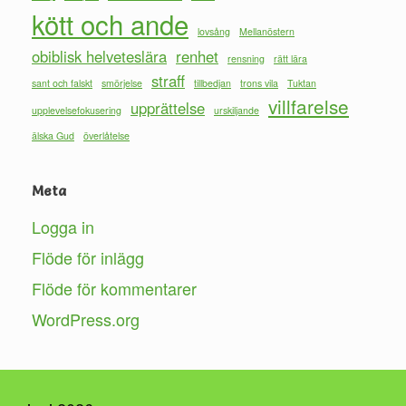
kött och ande
lovsång
Mellanöstern
obiblisk helveteslära
renhet
rensning
rätt lära
straff
sant och falskt
smörjelse
tillbedjan
trons vila
Tuktan
villfarelse
upprättelse
upplevelsefokusering
urskiljande
älska Gud
överlåtelse
Meta
Logga in
Flöde för inlägg
Flöde för kommentarer
WordPress.org