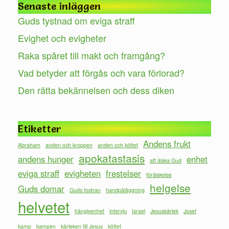
Senaste inläggen
Guds tystnad om eviga straff
Evighet och evigheter
Raka spåret till makt och framgång?
Vad betyder att förgås och vara förlorad?
Den rätta bekännelsen och dess diken
Etiketter
Andens frukt
Abraham
anden och kroppen
anden och köttet
apokatastasis
andens hunger
enhet
att älska Gud
eviga straff
evigheten
frestelser
förälskelse
helgelse
Guds domar
Guds fostran
handpåläggning
helvetet
hängivenhet
intervju
Israel
Jesuskärlek
Josef
kamp
kampen
kärleken till Jesus
köttet