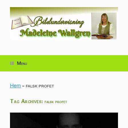
Skip
to
content
Menu
Hem
»
falsk profet
Tag Archives:
falsk profet