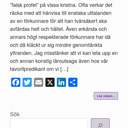
”falsk profet” på vissa kristna. Ofta verkar det
räcka med att hänvisa till enstaka uttalanden
av en förkunnare för att han tvärsäkert ska
avfärdas helt och hållet. Även erkända och
annars högt respekterade förkunnare har då
och då kläckt ur sig mindre genomtänkta
yttranden. Jag misstänker att vi kan leta upp en
och annan konstig läroutsaga även hos vår
favoritpredikant om vi […]
Fac
Twi
Ema
X
Link
Del
ebo
tte
il
edIn
a
Läs vidare...
ok
r
Sök